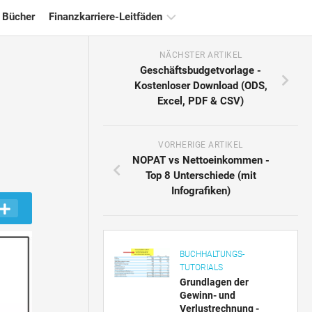
 Bücher
Finanzkarriere-Leitfäden
NÄCHSTER ARTIKEL
Ressourcen
Geschäftsbudgetvorlage -
für
Kostenloser Download (ODS,
die
Excel, PDF & CSV)
Finanzzertifizierung
Tutorials
zur
VORHERIGE ARTIKEL
Finanzmodellierung
NOPAT vs Nettoeinkommen -
Top 8 Unterschiede (mit
Vollständige
Infografiken)
Form
Risikomanagement-
Tutorials
BUCHHALTUNGS-
TUTORIALS
Grundlagen der
Gewinn- und
Verlustrechnung -