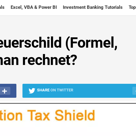
ls
Excel, VBA & Power BI
Investment Banking Tutorials
Top
uerschild (Formel,
man rechnet?
SHARE
ON TWITTER