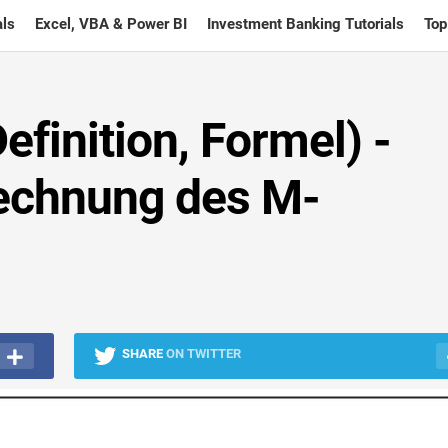
ls
Excel, VBA & Power BI
Investment Banking Tutorials
Top
inition, Formel) -
rechnung des M-
SHARE
ON TWITTER