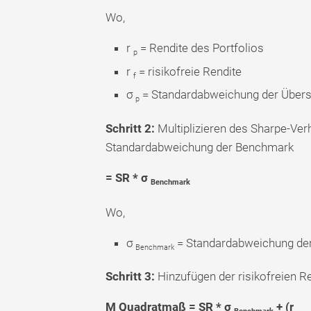
Wo,
r
= Rendite des Portfolios
p
r
= risikofreie Rendite
f
σ
= Standardabweichung der Übersc
p
Schritt 2:
Multiplizieren des Sharpe-Verh
Standardabweichung der Benchmark
= SR * σ
Benchmark
Wo,
σ
= Standardabweichung de
Benchmark
Schritt 3:
Hinzufügen der risikofreien Re
M Quadratmaß = SR * σ
+ (r