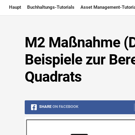
Skip
Haupt
Buchhaltungs-Tutorials
Asset Management-Tutoria
to
content
M2 Maßnahme (Def
Beispiele zur Be
Quadrats
SHARE
ON FACEBOOK