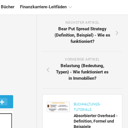
 Bücher
Finanzkarriere-Leitfäden
NÄCHSTER ARTIKEL
Ressourcen
Bear Put Spread Strategy
für
(Definition, Beispiel) - Wie es
die
funktioniert?
Finanzzertifizierung
Tutorials
zur
VORHERIGE ARTIKEL
Finanzmodellierung
Belastung (Bedeutung,
Typen) - Wie funktioniert es
Vollständige
in Immobilien?
Form
Risikomanagement-
Tutorials
BUCHHALTUNGS-
TUTORIALS
Absorbierter Overhead -
Definition, Formel und
Beispiele