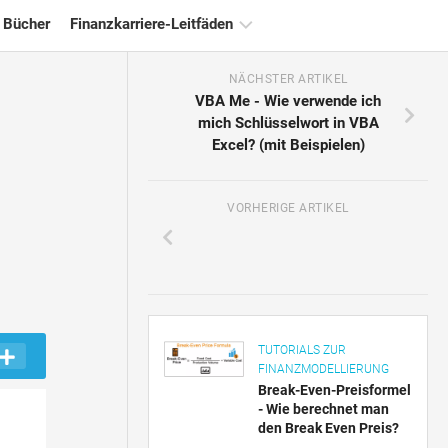
 Bücher
Finanzkarriere-Leitfäden
NÄCHSTER ARTIKEL
Ressourcen
VBA Me - Wie verwende ich
für
mich Schlüsselwort in VBA
die
Excel? (mit Beispielen)
Finanzzertifizierung
Tutorials
zur
VORHERIGE ARTIKEL
Finanzmodellierung
Vollständige
Form
Risikomanagement-
Tutorials
TUTORIALS ZUR
FINANZMODELLIERUNG
Break-Even-Preisformel
- Wie berechnet man
den Break Even Preis?