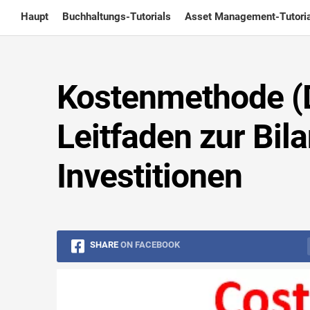
Skip
Haupt
Buchhaltungs-Tutorials
Asset Management-Tutoria
to
content
Kostenmethode (De
Leitfaden zur Bil
Investitionen
SHARE
ON FACEBOOK