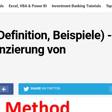
ls
Excel, VBA & Power BI
Investment Banking Tutorials
Top
finition, Beispiele) -
anzierung von
SHARE
ON TWITTER