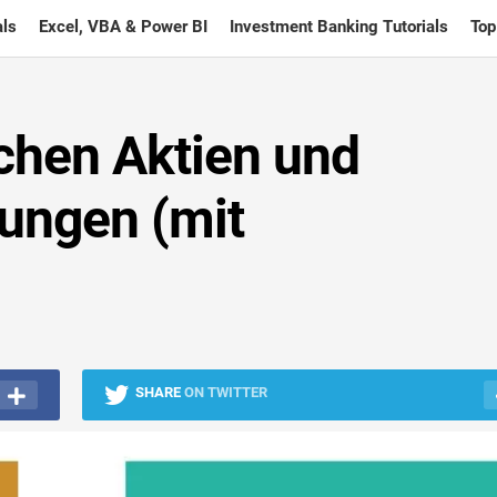
ls
Excel, VBA & Power BI
Investment Banking Tutorials
Top
chen Aktien und
ungen (mit
SHARE
ON TWITTER