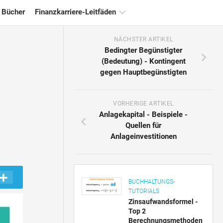
 Bücher
Finanzkarriere-Leitfäden
NÄCHSTER ARTIKEL
Ressourcen
Bedingter Begünstigter
für
(Bedeutung) - Kontingent
die
gegen Hauptbegünstigten
Finanzzertifizierung
Tutorials
zur
VORHERIGE ARTIKEL
Finanzmodellierung
Anlagekapital - Beispiele -
Quellen für
Vollständige
Anlageinvestitionen
Form
Risikomanagement-
Tutorials
BUCHHALTUNGS-
TUTORIALS
Zinsaufwandsformel -
Top 2
Berechnungsmethoden