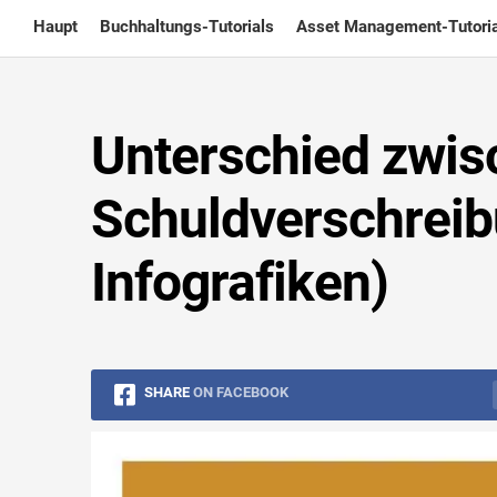
Skip
Haupt
Buchhaltungs-Tutorials
Asset Management-Tutoria
to
content
Unterschied zwis
Schuldverschreib
Infografiken)
SHARE
ON FACEBOOK