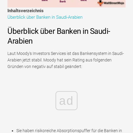
Tutorials zur Finanzmodellierung
Inhaltsverzeichnis
Überblick über Banken in Saudi-Arabien
Vollständige Form
Überblick über Banken in Saudi-
Risikomanagement-Tutorials
Arabien
Laut Moody's Investors Services ist das Bankensystem in Saudi-
Arabien jetzt stabil. Moody hat sein Rating aus folgenden
Gründen von negativ auf stabil geändert:
ad
Sie haben risikoreiche Absorptionspuffer für die Banken in