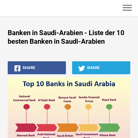
Skip
to
content
Haupt
Banken in Saudi-Arabien - Liste der 10
Buchhaltungs-Tutorials
besten Banken in Saudi-Arabien
Asset Management-Tutorials
SHARE
SHARE
Excel, VBA & Power BI
Investment Banking Tutorials
Top Bücher
Finanzkarriere-Leitfäden
Ressourcen für die Finanzzertifizierung