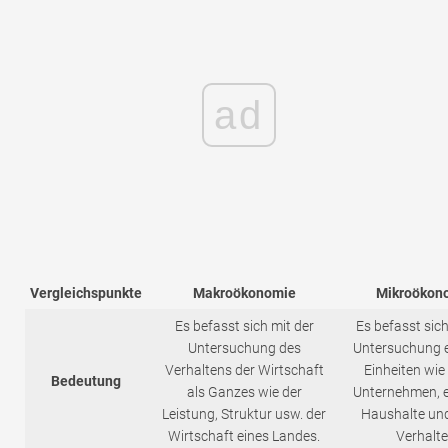
ad
Vergleichspunkte
Makroökonomie
Mikroökon
Es befasst sich mit der
Es befasst sich
Untersuchung des
Untersuchung e
Verhaltens der Wirtschaft
Einheiten wie
Bedeutung
als Ganzes wie der
Unternehmen, e
Leistung, Struktur usw. der
Haushalte un
Wirtschaft eines Landes.
Verhalt