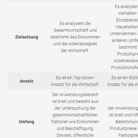
Es analysier
Verhalten
Einzelpers
Es analysiert die
Haushalten
Gesamtwirtschaft und
Unternehmen i
Zielsetzung
bestimmt das Einkommen
anderen Umfe
und die Arbeitslosigkeit
bestimmt 
der Wirtschaft.
Produktpre
Arbeitskost
Produktionsf
Es ist ein Top-Down-
Es ist ein Bot
Ansatz
Ansatz für die Wirtschaft.
Ansatz für die W
Der Anwendungsbereich
ist breit und besteht aus
der Untersuchung der
Der Anwendung
gesamtwirtschaftlichen
ist breit und hil
Umfang
Faktoren wie Einkommen
Bestimmung
und Beschäftigung,
Produktpreise
Devisen, öffentliche
Faktorprei