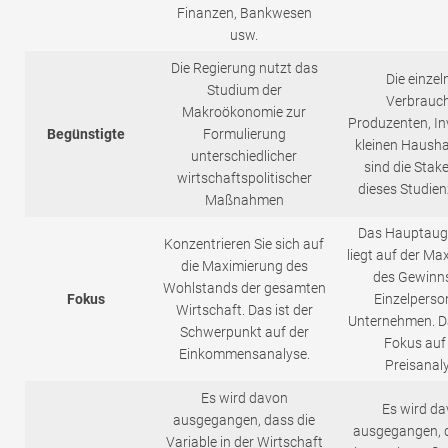
Finanzen, Bankwesen
usw.
Die Regierung nutzt das
Die einzel
Studium der
Verbrauch
Makroökonomie zur
Produzenten, In
Begünstigte
Formulierung
kleinen Hausha
unterschiedlicher
sind die Stak
wirtschaftspolitischer
dieses Studien
Maßnahmen
Das Hauptau
Konzentrieren Sie sich auf
liegt auf der Ma
die Maximierung des
des Gewinn
Wohlstands der gesamten
Fokus
Einzelperso
Wirtschaft. Das ist der
Unternehmen. Da
Schwerpunkt auf der
Fokus auf 
Einkommensanalyse.
Preisanaly
Es wird davon
Es wird d
ausgegangen, dass die
ausgegangen, 
Variable in der Wirtschaft