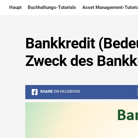
Skip
Haupt
Buchhaltungs-Tutorials
Asset Management-Tutoria
to
content
Bankkredit (Bedeu
Zweck des Bankk
SHARE
ON FACEBOOK