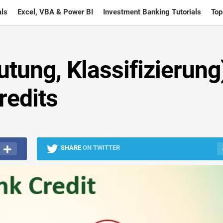
ls
Excel, VBA & Power BI
Investment Banking Tutorials
Top
tung, Klassifizierung)
redits
SHARE
ON TWITTER