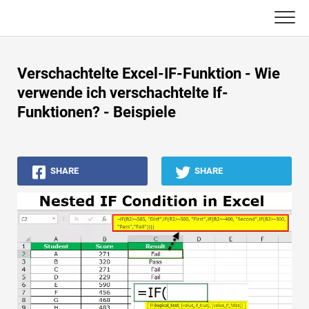
Skip
to
content
Haupt
Verschachtelte Excel-IF-Funktion - Wie
Buchhaltungs-Tutorials
verwende ich verschachtelte If-
Funktionen? - Beispiele
Asset Management-Tutorials
Excel, VBA & Power BI
SHARE
SHARE
Investment Banking Tutorials
Top Bücher
Finanzkarriere-Leitfäden
Ressourcen für die Finanzzertifizierung