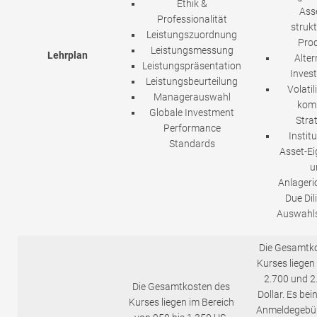
Ethik &
Ass
Professionalität
strukt
Leistungszuordnung
Pro
Leistungsmessung
Lehrplan
Alter
Leistungspräsentation
Invest
Leistungsbeurteilung
Volatil
Managerauswahl
kom
Globale Investment
Stra
Performance
Institu
Standards
Asset-E
u
Anlageric
Due Dil
Auswahls
Die Gesamtk
Kurses liegen
2.700 und 2
Die Gesamtkosten des
Dollar. Es bei
Kurses liegen im Bereich
Anmeldegebüh