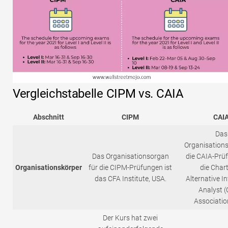
Vergleichstabelle CIPM vs. CAIA
Abschnitt
CIPM
CAI
Das
Organisations
Das Organisationsorgan
die CAIA-Prüf
Organisationskörper
für die CIPM-Prüfungen ist
die Char
das CFA Institute, USA.
Alternative I
Analyst (
Associatio
Der Kurs hat zwei