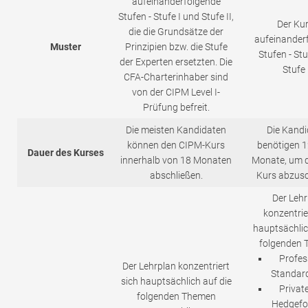
aufeinanderfolgende
Stufen - Stufe I und Stufe II,
Der Kur
die die Grundsätze der
aufeinander
Muster
Prinzipien bzw. die Stufe
Stufen - Stu
der Experten ersetzten. Die
Stufe I
CFA-Charterinhaber sind
von der CIPM Level I-
Prüfung befreit.
Die meisten Kandidaten
Die Kandi
können den CIPM-Kurs
benötigen 1
Dauer des Kurses
innerhalb von 18 Monaten
Monate, um 
abschließen.
Kurs abzusc
Der Lehr
konzentrie
hauptsächlic
folgenden
Profes
Der Lehrplan konzentriert
Standard
sich hauptsächlich auf die
Private
folgenden Themen
Hedgefo