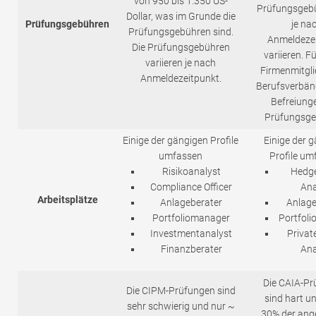
von 950 bis 1.350 US-
Prüfungsgebü
Dollar, was im Grunde die
Prüfungsgebühren
je na
Prüfungsgebühren sind.
Anmeldeze
Die Prüfungsgebühren
variieren. F
variieren je nach
Firmenmitgli
Anmeldezeitpunkt.
Berufsverbänd
Befreiung
Prüfungsge
Einige der gängigen Profile
Einige der 
umfassen
Profile um
Risikoanalyst
Hedg
Compliance Officer
Ana
Arbeitsplätze
Anlageberater
Anlage
Portfoliomanager
Portfol
Investmentanalyst
Privat
Finanzberater
Ana
Die CAIA-P
Die CIPM-Prüfungen sind
sind hart u
sehr schwierig und nur ~
30% der an