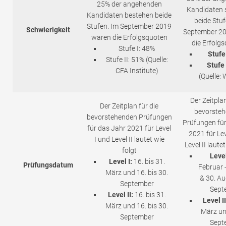
25% der angehenden
Kandidaten 
Kandidaten bestehen beide
beide Stuf
Stufen. Im September 2019
Schwierigkeit
September 2
waren die Erfolgsquoten
die Erfolg
Stufe I: 48%
Stufe 
Stufe II: 51% (Quelle:
Stufe 
CFA Institute)
(Quelle: 
Der Zeitplan
Der Zeitplan für die
bevorste
bevorstehenden Prüfungen
Prüfungen für
für das Jahr 2021 für Level
2021 für Lev
I und Level II lautet wie
Level II laute
folgt
Level
Level I:
16. bis 31.
Prüfungsdatum
Februar 
März und 16. bis 30.
& 30. Au
September
Sept
Level II:
16. bis 31.
Level II
März und 16. bis 30.
März un
September
Sept