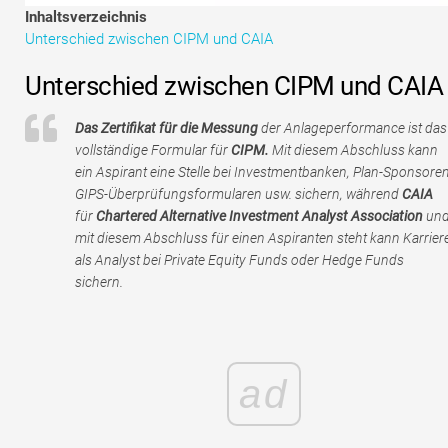
Tutorials zur Finanzmodellierung
Inhaltsverzeichnis
Unterschied zwischen CIPM und CAIA
Vollständige Form
Unterschied zwischen CIPM und CAIA
Risikomanagement-Tutorials
Das Zertifikat für die Messung
der Anlageperformance ist das
vollständige Formular für
CIPM.
Mit diesem Abschluss kann
ein Aspirant eine Stelle bei Investmentbanken, Plan-Sponsoren
GIPS-Überprüfungsformularen usw. sichern, während
CAIA
für
Chartered Alternative Investment Analyst Association
un
mit diesem Abschluss für einen Aspiranten steht kann Karrier
als Analyst bei Private Equity Funds oder Hedge Funds
sichern.
ad