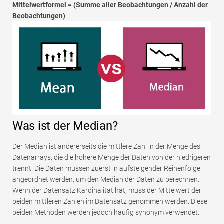
Mittelwertformel = (Summe aller Beobachtungen / Anzahl der
Beobachtungen)
Was ist der Median?
Der Median ist andererseits die mittlere Zahl in der Menge des
Datenarrays, die die höhere Menge der Daten von der niedrigeren
trennt. Die Daten müssen zuerst in aufsteigender Reihenfolge
angeordnet werden, um den Median der Daten zu berechnen.
Wenn der Datensatz Kardinalität hat, muss der Mittelwert der
beiden mittleren Zahlen im Datensatz genommen werden. Diese
beiden Methoden werden jedoch häufig synonym verwendet.