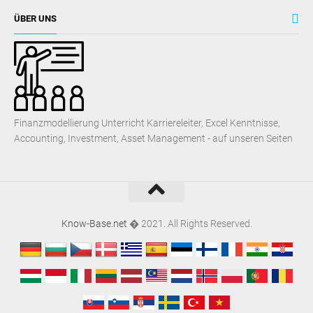
ÜBER UNS
Finanzmodellierung Unterricht Karriereleiter, Excel Kenntnisse,
Accounting, Investment, Asset Management - auf unseren Seiten
Know-Base.net
� 2021. All Rights Reserved.