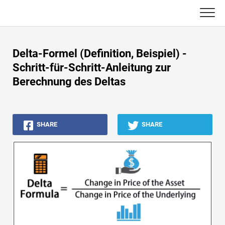
Skip
to
content
Haupt
Delta-Formel (Definition, Beispiel) -
Buchhaltungs-Tutorials
Schritt-für-Schritt-Anleitung zur
Berechnung des Deltas
Asset Management-Tutorials
Excel, VBA & Power BI
SHARE
SHARE
Investment Banking Tutorials
Top Bücher
Finanzkarriere-Leitfäden
Ressourcen für die Finanzzertifizierung