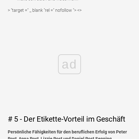
> "target =" _ blank "rel =" nofollow "> <>
ad
# 5 - Der Etikette-Vorteil im Geschäft
Persönliche Fähigkeiten für den beruflichen Erfolg von Peter
Post, Anna Post, Lizzie Post und Daniel Post Senning