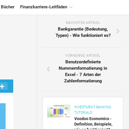
 Bücher
Finanzkarriere-Leitfäden
NÄCHSTER ARTIKEL
Ressourcen
Bankgarantie (Bedeutung,
für
Typen) - Wie funktioniert es?
die
Finanzzertifizierung
Tutorials
VORHERIGE ARTIKEL
zur
Benutzerdefinierte
Finanzmodellierung
Nummernformatierung in
Excel - 7 Arten der
Vollständige
Zahlenformatierung
Form
Risikomanagement-
Tutorials
INVESTMENT BANKING
TUTORIALS
Voodoo Economics -
Definition, Beispiele,