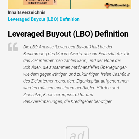
Tutorials zur Finanzmodellierung
Inhaltsverzeichnis
Vollständige Form
Leveraged Buyout (LBO) Definition
Leveraged Buyout (LBO) Definition
Risikomanagement-Tutorials
Die LBO-Analyse (Leveraged Buyout) hilft bei der
Bestimmung des Maximalwerts, den ein Finanzkäufer für
das Zielunternehmen zahlen kann, und der Höhe der
Schulden, die zusammen mit finanziellen Überlegungen
wie dem gegenwärtigen und zukünftigen freien Cashflow
des Zielunternehmens, dem Eigenkapital, aufgenommen
werden müssen Investoren benötigten Hürden und
Zinssätze, Finanzierungsstruktur und
Bankvereinbarungen, die Kreditgeber benötigen.
ad