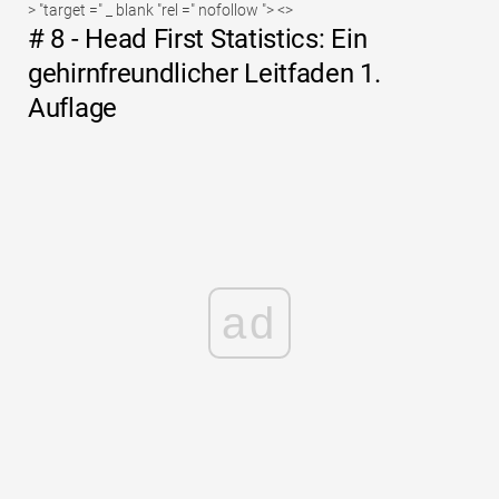
> "target =" _ blank "rel =" nofollow "> <>
# 8 - Head First Statistics: Ein
gehirnfreundlicher Leitfaden 1.
Auflage
ad