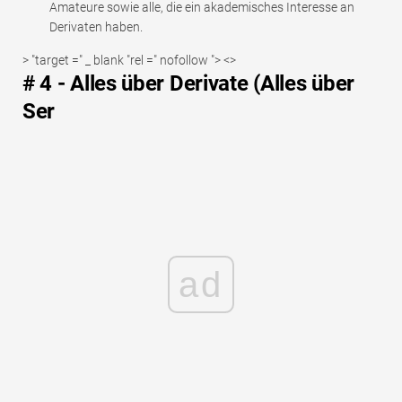
Amateure sowie alle, die ein akademisches Interesse an
Derivaten haben.
> "target =" _ blank "rel =" nofollow "> <>
# 4 - Alles über Derivate (Alles über
Ser
ad