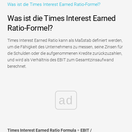
Was ist die Times Interest Earned Ratio-Formel?
Tutorials zur Finanzmodellierung
Was ist die Times Interest Earned
Vollständige Form
Ratio-Formel?
Risikomanagement-Tutorials
Times Interest Earned Ratio kann als Maßstab definiert werden,
um die Fähigkeit des Unternehmens zu messen, seine Zinsen für
die Schulden oder die aufgenommenen Kredite zurückzuzahlen,
und wird als Verhältnis des EBIT zum Gesamtzinsaufwand
berechnet.
ad
Times Interest Earned Ratio Formula
=
EBIT /