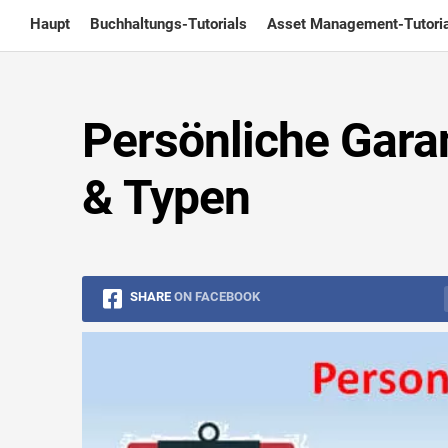
Skip
Haupt
Buchhaltungs-Tutorials
Asset Management-Tutoria
to
content
Persönliche Garan
& Typen
SHARE
ON FACEBOOK