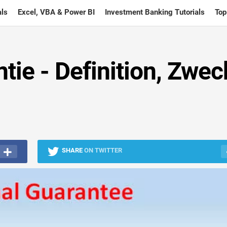
ls
Excel, VBA & Power BI
Investment Banking Tutorials
Top
tie - Definition, Zwec
SHARE
ON TWITTER