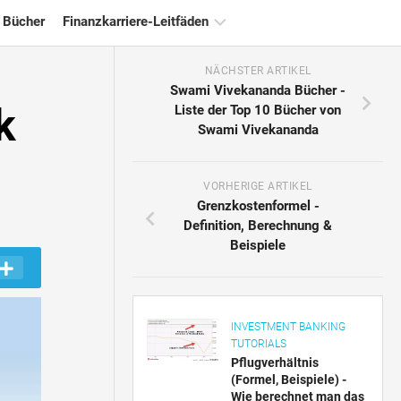
 Bücher
Finanzkarriere-Leitfäden
NÄCHSTER ARTIKEL
Ressourcen
Swami Vivekananda Bücher -
für
k
Liste der Top 10 Bücher von
die
Swami Vivekananda
Finanzzertifizierung
Tutorials
zur
VORHERIGE ARTIKEL
Finanzmodellierung
Grenzkostenformel -
Definition, Berechnung &
Vollständige
Beispiele
Form
Risikomanagement-
Tutorials
INVESTMENT BANKING
TUTORIALS
Pflugverhältnis
(Formel, Beispiele) -
Wie berechnet man das