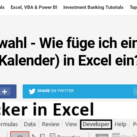
ls
Excel, VBA & Power BI
Investment Banking Tutorials
Top
ahl - Wie füge ich ei
alender) in Excel ein
SHARE
ON TWITTER