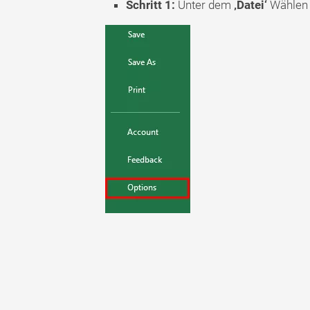
Schritt 1:
Unter dem
‚Datei‘
Wählen 