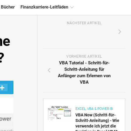
 Bücher
Finanzkarriere-Leitfäden
NÄCHSTER ARTIKEL
Ressourcen
für
ne
die
Finanzzertifizierung
?
Tutorials
VORHERIGE ARTIKEL
zur
VBA Tutorial - Schritt-für-
Finanzmodellierung
Schritt-Anleitung für
Anfänger zum Erlernen von
Vollständige
VBA
Form
Risikomanagement-
Tutorials
EXCEL, VBA & POWER BI
VBA Now (Schritt-für-
Schritt-Anleitung) - Wie
verwende ich jetzt die