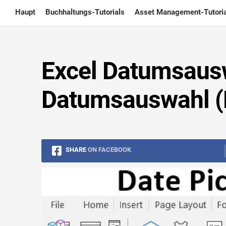
Skip
Haupt
Buchhaltungs-Tutorials
Asset Management-Tutoria
to
content
Excel Datumsausw
Datumsauswahl (K
SHARE
ON FACEBOOK