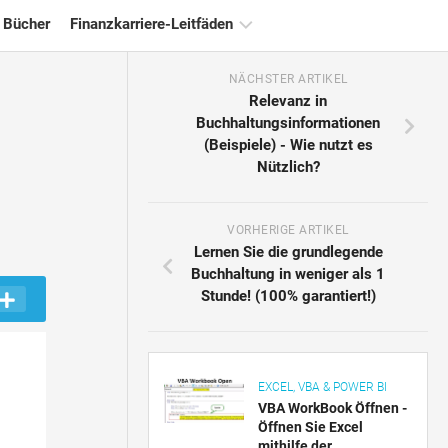
 Bücher
Finanzkarriere-Leitfäden
NÄCHSTER ARTIKEL
Ressourcen
Relevanz in
für
Buchhaltungsinformationen
die
(Beispiele) - Wie nutzt es
Finanzzertifizierung
Nützlich?
Tutorials
zur
Finanzmodellierung
VORHERIGE ARTIKEL
Lernen Sie die grundlegende
Vollständige
Buchhaltung in weniger als 1
Form
Stunde! (100% garantiert!)
Risikomanagement-
Tutorials
EXCEL, VBA & POWER BI
VBA WorkBook Öffnen -
Öffnen Sie Excel
mithilfe der