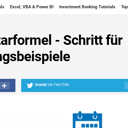
ls
Excel, VBA & Power BI
Investment Banking Tutorials
Top
arformel - Schritt für
ngsbeispiele
SHARE
ON TWITTER