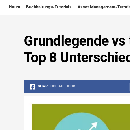
Skip
Haupt
Buchhaltungs-Tutorials
Asset Management-Tutoria
to
content
Grundlegende vs 
Top 8 Unterschie
SHARE
ON FACEBOOK