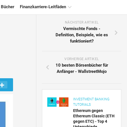
 Bücher
Finanzkarriere-Leitfäden
NÄCHSTER ARTIKEL
Ressourcen
Vermischte Fonds -
für
Definition, Beispiele, wie es
die
funktioniert?
Finanzzertifizierung
Tutorials
zur
VORHERIGE ARTIKEL
Finanzmodellierung
10 besten Börsenbücher für
Anfänger - WallstreetMojo
Vollständige
Form
Risikomanagement-
Tutorials
INVESTMENT BANKING
TUTORIALS
Ethereum gegen
Ethereum Classic (ETH
gegen ETC) - Top 4
Unterschiede