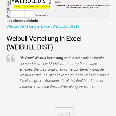
Tutorials zur Finanzmodellierung
Vollständige Form
Inhaltsverzeichnis
Weibull-Verteilung in Excel (WEIBULL.DIST)
Risikomanagement-Tutorials
Weibull-Verteilung in Excel
(WEIBULL.DIST)
Die Excel-Weibull-Verteilung
wird in der Statistik häufig
verwendet, um ein Modell für mehrere Datensätze zu
erhalten. Die ursprüngliche Formel zur Berechnung der
Weibull-Verteilung ist sehr komplex, aber wir haben eine in
Excel integrierte Funktion, die als Weibull.Dist-Funktion
bekannt ist und die Weibull-Verteilung berechnet.
ad