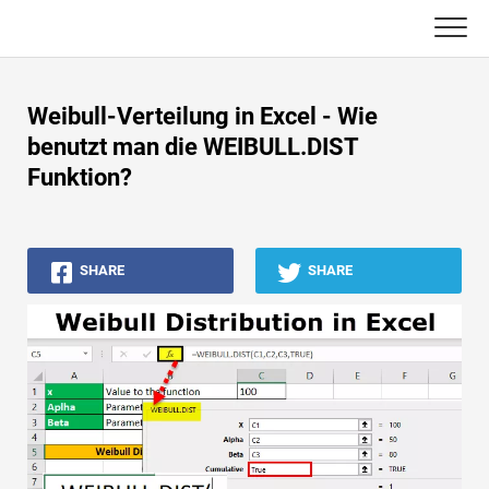
Skip
to
content
Haupt
Weibull-Verteilung in Excel - Wie
Buchhaltungs-Tutorials
benutzt man die WEIBULL.DIST
Funktion?
Asset Management-Tutorials
Excel, VBA & Power BI
SHARE
SHARE
Investment Banking Tutorials
Top Bücher
Finanzkarriere-Leitfäden
Ressourcen für die Finanzzertifizierung