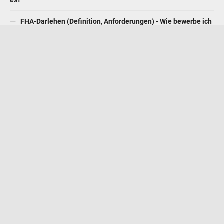
Rückgriffsdarlehen (Bedeutung, Beispiele) - Wie funktioniert
es?
FHA-Darlehen (Definition, Anforderungen) - Wie bewerbe ich
mich?
Loan Syndication (Bedeutung, Prozess) - Wie funktioniert
Loan Syndication?
Unterschied zwischen interner und externer Rekonstruktion
(Infografiken)
Bankwechsel gegen beglaubigten Scheck - Top 8
Unterschiede (mit Infografiken)
EMPFOHLEN
NPV-Funktion in Excel (Formel, Beispiele) - Wie benutzt