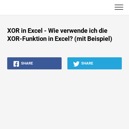
Skip
to
content
Haupt
XOR in Excel - Wie verwende ich die
Buchhaltungs-Tutorials
XOR-Funktion in Excel? (mit Beispiel)
Asset Management-Tutorials
SHARE
SHARE
Excel, VBA & Power BI
Investment Banking Tutorials
Top Bücher
Finanzkarriere-Leitfäden
Ressourcen für die Finanzzertifizierung