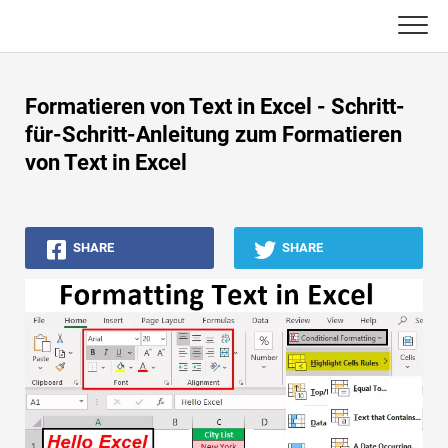
Skip
to
content
Haupt
Formatieren von Text in Excel - Schritt-
Buchhaltungs-Tutorials
für-Schritt-Anleitung zum Formatieren
von Text in Excel
Asset Management-Tutorials
Excel, VBA & Power BI
SHARE
SHARE
Investment Banking Tutorials
Top Bücher
Finanzkarriere-Leitfäden
Ressourcen für die Finanzzertifizierung