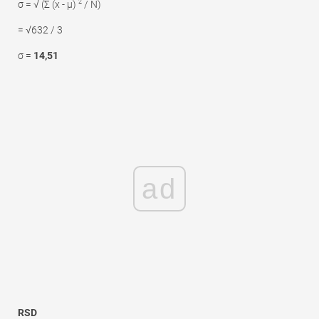
2
σ = √ (Σ (x - μ)
/ N)
= √632 / 3
σ =
14,51
ad
RSD