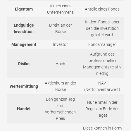
Aktien eines
Eigentum
Anteile eines Fonds
Unternehmens
In dem Fonds, über
Endgültige
Direkt an der
den die Investition
Investition
Börse
geleitet wird.
Management
Investor
Fondsmanager
Aufgrund des
professionellen
Risiko
Hoch
Managements relativ
niedrig
Aktienkurs an der
NAV
Wertermittlung
Börse
(Nettoinventarwert)
Den ganzen Tag
Nur einmal in der
zum
Handel
Regel am Ende des
vorherrschenden
Tages
Preis
Diese können in Form