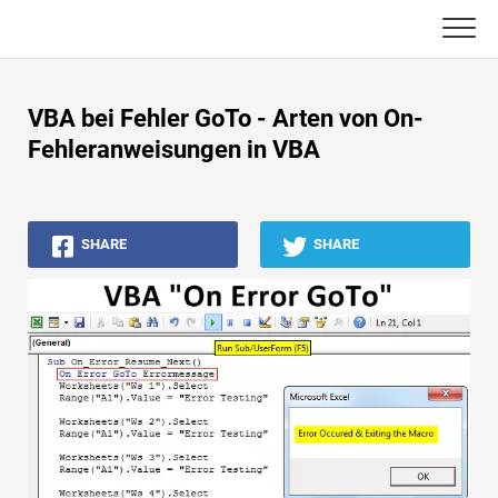
Skip
to
content
Haupt
VBA bei Fehler GoTo - Arten von On-
Buchhaltungs-Tutorials
Fehleranweisungen in VBA
Asset Management-Tutorials
SHARE
SHARE
Excel, VBA & Power BI
Investment Banking Tutorials
Top Bücher
Finanzkarriere-Leitfäden
Ressourcen für die Finanzzertifizierung