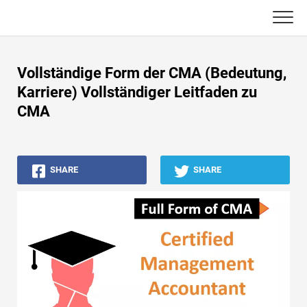
Skip
to
content
Haupt
Vollständige Form der CMA (Bedeutung,
Buchhaltungs-Tutorials
Karriere) Vollständiger Leitfaden zu
CMA
Asset Management-Tutorials
Excel, VBA & Power BI
SHARE
SHARE
Investment Banking Tutorials
Top Bücher
Finanzkarriere-Leitfäden
Ressourcen für die Finanzzertifizierung