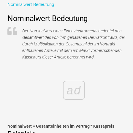
Nominalwert Bedeutung
Tutorials zur Finanzmodellierung
Nominalwert Bedeutung
Vollständige Form
Der Nominalwert eines Finanzinstruments bedeutet den
Risikomanagement-Tutorials
Gesamtwert des von ihm gehaltenen Derivatkontrakts, der
durch Multiplikation der Gesamtzahl der im Kontrakt
enthaltenen Anteile mit dem am Markt vorherrschenden
Kassakurs dieser Anteile berechnet wird.
ad
Nominalwert = Gesamteinheiten im Vertrag * Kassapreis