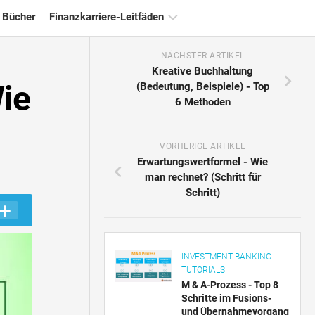
 Bücher
Finanzkarriere-Leitfäden
NÄCHSTER ARTIKEL
Ressourcen
Kreative Buchhaltung
für
Wie
(Bedeutung, Beispiele) - Top
die
6 Methoden
Finanzzertifizierung
Tutorials
zur
VORHERIGE ARTIKEL
Finanzmodellierung
Erwartungswertformel - Wie
man rechnet? (Schritt für
Vollständige
Schritt)
Form
Risikomanagement-
Tutorials
INVESTMENT BANKING
TUTORIALS
M & A-Prozess - Top 8
Schritte im Fusions-
und Übernahmevorgang