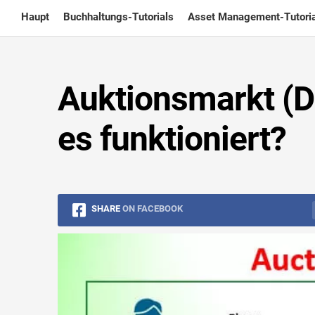
Skip
Haupt
Buchhaltungs-Tutorials
Asset Management-Tutoria
to
content
Auktionsmarkt (De
es funktioniert?
SHARE
ON FACEBOOK