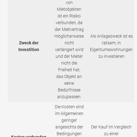
von
Mietobjekten
ist ein Risiko
verbunden, da
der Mietvertrag
möglicherweise
Als Anlagezweck ist es
Zweck der
nicht
ratsam, in
Investition
verlängert wird
Eigentumswohnungen
und der Mieter
zu investieren
nicht die
Freiheit hat,
das Objekt an
seine
Bedürfnisse
anzupassen.
Die Kosten sind
im Allgemeinen
geringer
angesichts der
Der Kauf im Vergleich
Bedingungen
zu einer
Kosten verbunden