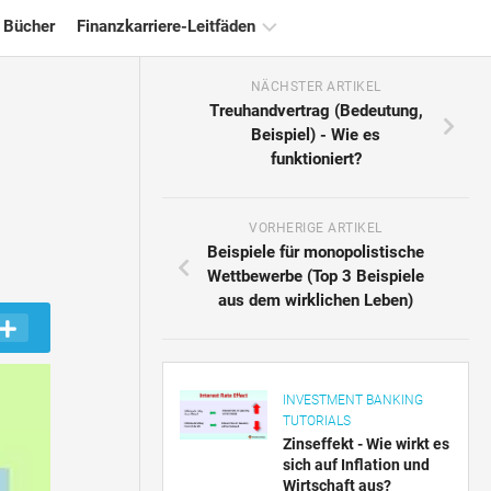
 Bücher
Finanzkarriere-Leitfäden
NÄCHSTER ARTIKEL
Ressourcen
Treuhandvertrag (Bedeutung,
für
Beispiel) - Wie es
die
funktioniert?
Finanzzertifizierung
Tutorials
zur
VORHERIGE ARTIKEL
Finanzmodellierung
Beispiele für monopolistische
Wettbewerbe (Top 3 Beispiele
Vollständige
aus dem wirklichen Leben)
Form
Risikomanagement-
Tutorials
INVESTMENT BANKING
TUTORIALS
Zinseffekt - Wie wirkt es
sich auf Inflation und
Wirtschaft aus?