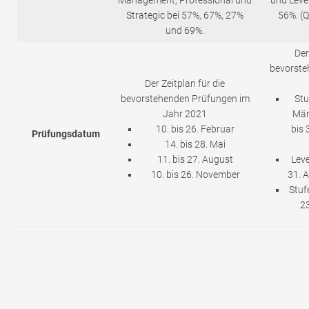
Management, Professional und
und Level
Strategic bei 57%, 67%, 27%
56%. (Q
und 69%.
Der
bevorste
Der Zeitplan für die
bevorstehenden Prüfungen im
Stu
Jahr 2021
März
10. bis 26. Februar
bis 
Prüfungsdatum
14. bis 28. Mai
11. bis 27. August
Leve
10. bis 26. November
31. 
Stufe
23