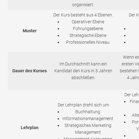
organisiert.
Der Kurs besteht aus 4 Ebenen.
Der K
Operativer Ebene
Führungsebene
Muster
Strategische Ebene
Professionelles Niveau
Wenn ei
Im Durchschnitt kann ein
ersten V
Dauer des Kurses
Kandidat den Kurs in 3 Jahren
bestehen 
abschließen.
4 Jah
Der Leh
Fina
Der Lehrplan dreht sich um
Buchhaltung
Alt
Informationsmanagement
Por
Strategisches Marketing
Lehrplan
V
Management