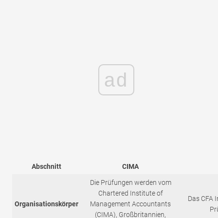
ad
Abschnitt
CIMA
Die Prüfungen werden vom
Chartered Institute of
Das CFA In
Organisationskörper
Management Accountants
Pr
(CIMA), Großbritannien,