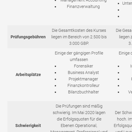
Management Accounting
Unte
Finanzverwaltung
Die Gesamtkosten des Kurses
Die Gesa
Prüfungsgebühren
liegen im Bereich von 2.500 bis
liegen
3.000 GBP.
3
Einige der gängigen Profile
Einige 
umfassen
Forensiker
Business Analyst
Arbeitsplätze
Projektmanager
Finanzkontrolleur
Bilanzbuchhalter
V
Die Prüfungen sind mäßig
schwierig. Im Mai 2020 lagen
Der Schwi
die Erfolgsquoten für die
hoch. Im
Schwierigkeit
Ebenen Operational,
Erfolgsquot