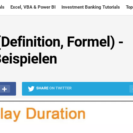
ls
Excel, VBA & Power BI
Investment Banking Tutorials
Top
efinition, Formel) -
eispielen
SHARE
ON TWITTER