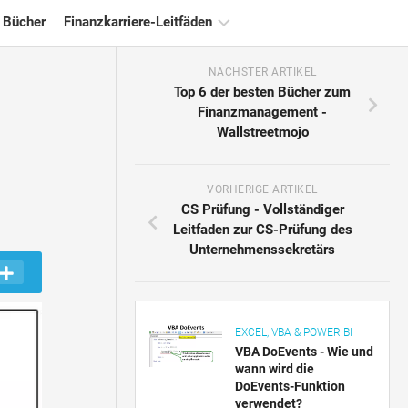
 Bücher
Finanzkarriere-Leitfäden
NÄCHSTER ARTIKEL
Ressourcen
Top 6 der besten Bücher zum
für
Finanzmanagement -
die
Wallstreetmojo
Finanzzertifizierung
Tutorials
zur
VORHERIGE ARTIKEL
Finanzmodellierung
CS Prüfung - Vollständiger
Leitfaden zur CS-Prüfung des
Vollständige
Unternehmenssekretärs
Form
Risikomanagement-
Tutorials
EXCEL, VBA & POWER BI
VBA DoEvents - Wie und
wann wird die
DoEvents-Funktion
verwendet?