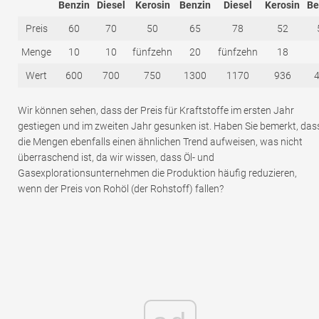
Benzin
Diesel
Kerosin
Benzin
Diesel
Kerosin
Be
Preis
60
70
50
65
78
52
Menge
10
10
fünfzehn
20
fünfzehn
18
Wert
600
700
750
1300
1170
936
Wir können sehen, dass der Preis für Kraftstoffe im ersten Jahr
gestiegen und im zweiten Jahr gesunken ist. Haben Sie bemerkt, das
die Mengen ebenfalls einen ähnlichen Trend aufweisen, was nicht
überraschend ist, da wir wissen, dass Öl- und
Gasexplorationsunternehmen die Produktion häufig reduzieren,
wenn der Preis von Rohöl (der Rohstoff) fallen?