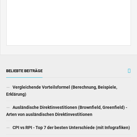
BELIEBTE BEITRÄGE
Vergleichende Vorteilsformel (Berechnung, Beispiele,
Erklärung)
Ausländische Direktinvestitionen (Brownfield, Greenfield) -
Arten von ausländischen Direktinvestitionen
CPI vs RPI - Top 7 der besten Unterschiede (mit Infografiken)
Unterstellte Zinsen (Beispiele, Gründe) Wie funktioniert
diese implizite Steuer?
Deflation vs Disinflation - Top 11 der besten Unterschiede