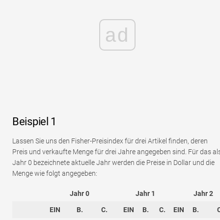
ad
Beispiel 1
Lassen Sie uns den Fisher-Preisindex für drei Artikel finden, deren
Preis und verkaufte Menge für drei Jahre angegeben sind. Für das al
Jahr 0 bezeichnete aktuelle Jahr werden die Preise in Dollar und die
Menge wie folgt angegeben:
Jahr 0
Jahr 1
Jahr 2
EIN
B.
C.
EIN
B.
C.
EIN
B.
C