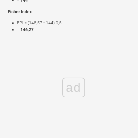
=
144
Fisher Index
FPI = (148,57 * 144) 0,5
=
146,27
ad