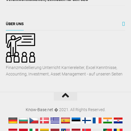
ÜBER UNS
Finanzmodellierung Unterricht Karriereleiter, Excel Kenntnisse,
Accounting, Investment, Asset Management - auf unseren Seiten
Know-Base.net
� 2021. All Rights Reserved.