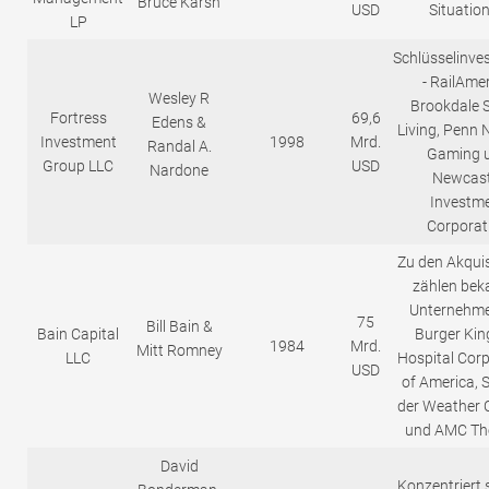
Bruce Karsh
USD
Situatio
LP
Schlüsselinves
- RailAmer
Wesley R
Brookdale 
Fortress
69,6
Edens &
Living, Penn 
Investment
1998
Mrd.
Randal A.
Gaming 
Group LLC
USD
Nardone
Newcast
Investm
Corporat
Zu den Akquis
zählen bek
Unternehme
75
Bill Bain &
Bain Capital
Burger King
1984
Mrd.
Mitt Romney
LLC
Hospital Corp
USD
of America, S
der Weather 
und AMC Th
David
Konzentriert 