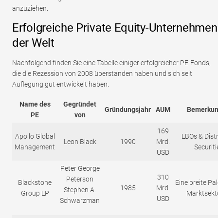
anzuziehen.
Erfolgreiche Private Equity-Unternehmen
der Welt
Nachfolgend finden Sie eine Tabelle einiger erfolgreicher PE-Fonds,
die die Rezession von 2008 überstanden haben und sich seit
Auflegung gut entwickelt haben.
Name des
Gegründet
Gründungsjahr
AUM
Bemerku
PE
von
169
Apollo Global
LBOs & Dist
Leon Black
1990
Mrd.
Management
Securiti
USD
Peter George
310
Peterson
Blackstone
Eine breite Pa
1985
Mrd.
Stephen A.
Group LP
Marktsekt
USD
Schwarzman