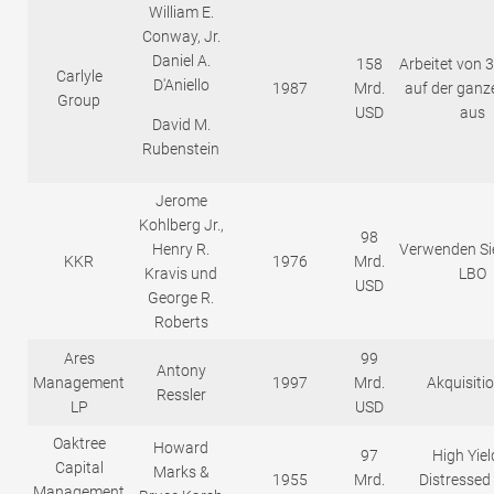
William E.
Conway, Jr.
Daniel A.
158
Arbeitet von 
Carlyle
D'Aniello
1987
Mrd.
auf der ganz
Group
USD
aus
David M.
Rubenstein
Jerome
Kohlberg Jr.,
98
Henry R.
Verwenden Si
KKR
1976
Mrd.
Kravis und
LBO
USD
George R.
Roberts
Ares
99
Antony
Management
1997
Mrd.
Akquisiti
Ressler
LP
USD
Oaktree
Howard
97
High Yiel
Capital
Marks &
1955
Mrd.
Distressed
Management