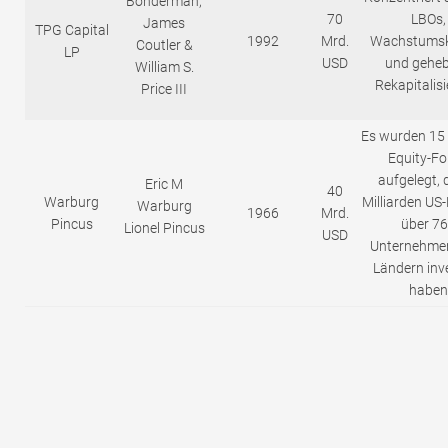
Bonderman,
70
LBOs,
James
TPG Capital
1992
Mrd.
Wachstumsk
Coutler &
LP
USD
und geheb
William S.
Rekapitalis
Price III
Es wurden 15 
Equity-F
aufgelegt, 
Eric M
40
Warburg
Milliarden US-
Warburg
1966
Mrd.
Pincus
über 7
Lionel Pincus
USD
Unternehmen
Ländern inve
haben