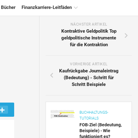
 Bücher
Finanzkarriere-Leitfäden
NÄCHSTER ARTIKEL
Ressourcen
Kontraktive Geldpolitik Top
für
geldpolitische Instrumente
die
für die Kontraktion
Finanzzertifizierung
Tutorials
zur
VORHERIGE ARTIKEL
Finanzmodellierung
Kaufrückgabe Journaleintrag
(Bedeutung) - Schritt für
Vollständige
Schritt Beispiele
Form
Risikomanagement-
Tutorials
BUCHHALTUNGS-
TUTORIALS
FOB-Ziel (Bedeutung,
Beispiele) - Wie
funktioniert es?