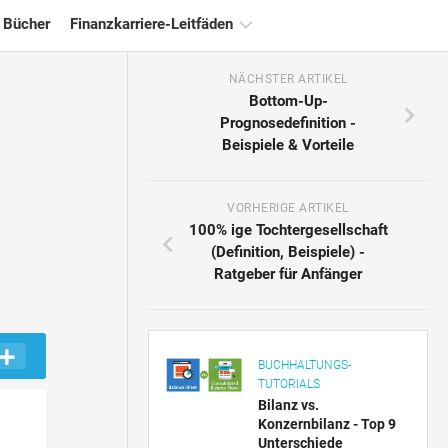
 Bücher
Finanzkarriere-Leitfäden
NÄCHSTER ARTIKEL
Ressourcen
Bottom-Up-
für
Prognosedefinition -
die
Beispiele & Vorteile
Finanzzertifizierung
Tutorials
zur
VORHERIGE ARTIKEL
Finanzmodellierung
100% ige Tochtergesellschaft
(Definition, Beispiele) -
Vollständige
Ratgeber für Anfänger
Form
Risikomanagement-
Tutorials
BUCHHALTUNGS-
TUTORIALS
Bilanz vs.
Konzernbilanz - Top 9
Unterschiede