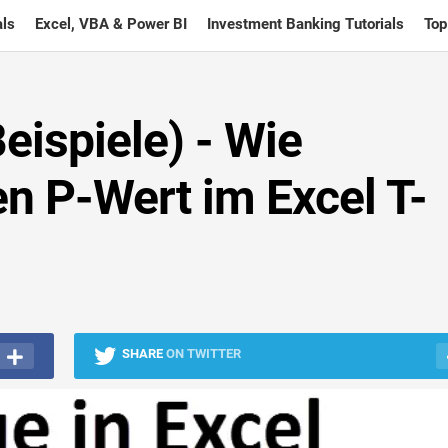
ls
Excel, VBA & Power BI
Investment Banking Tutorials
Top
eispiele) - Wie
n P-Wert im Excel T-
SHARE
ON TWITTER