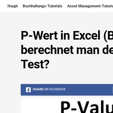
Skip
Haupt
Buchhaltungs-Tutorials
Asset Management-Tutoria
to
content
P-Wert in Excel (B
berechnet man de
Test?
SHARE
ON FACEBOOK