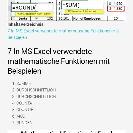
Tutorials zur Finanzmodellierung
Vollständige Form
Inhaltsverzeichnis
7 In MS Excel verwendete mathematische Funktionen mit
Risikomanagement-Tutorials
Beispielen
7 In MS Excel verwendete
mathematische Funktionen mit
Beispielen
SUMME
DURCHSCHNITTLICH
DURCHSCHNITTLICH
COUNTA
COUNTIF
MOD
RUNDEN