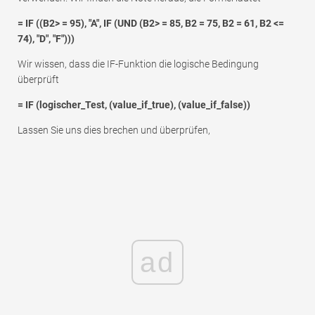
= IF ((B2> = 95), "A", IF (UND (B2> = 85, B2 = 75, B2 = 61, B2 <=
74), "D", "F")))
Wir wissen, dass die IF-Funktion die logische Bedingung
überprüft
= IF (logischer_Test, (value_if_true), (value_if_false))
Lassen Sie uns dies brechen und überprüfen,
ad