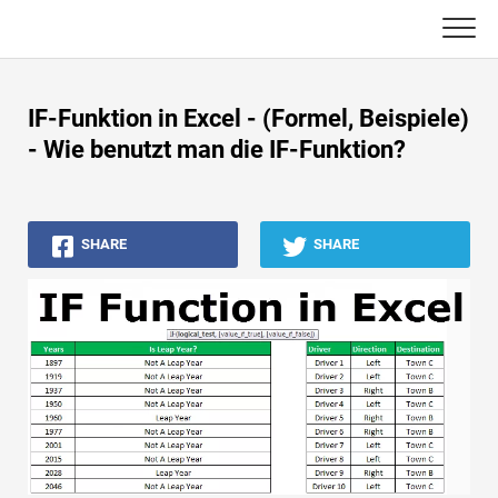
Skip
to
content
Haupt
IF-Funktion in Excel - (Formel, Beispiele)
Buchhaltungs-Tutorials
- Wie benutzt man die IF-Funktion?
Asset Management-Tutorials
SHARE
SHARE
Excel, VBA & Power BI
Investment Banking Tutorials
Top Bücher
Finanzkarriere-Leitfäden
Ressourcen für die Finanzzertifizierung