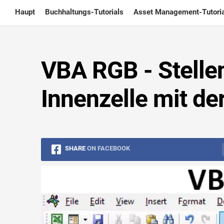
Skip
Haupt
Buchhaltungs-Tutorials
Asset Management-Tutoria
to
content
VBA RGB - Stellen
Innenzelle mit de
SHARE
ON FACEBOOK