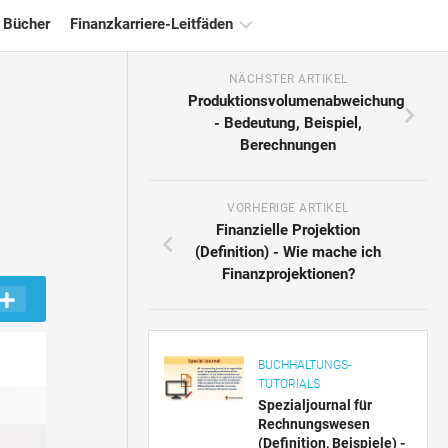
 Bücher
Finanzkarriere-Leitfäden
NÄCHSTER ARTIKEL
Ressourcen
Produktionsvolumenabweichung
für
- Bedeutung, Beispiel,
die
Berechnungen
Finanzzertifizierung
Tutorials
zur
VORHERIGE ARTIKEL
Finanzmodellierung
Finanzielle Projektion
(Definition) - Wie mache ich
Vollständige
Finanzprojektionen?
Form
Risikomanagement-
Tutorials
BUCHHALTUNGS-
TUTORIALS
Spezialjournal für
Rechnungswesen
(Definition, Beispiele) -