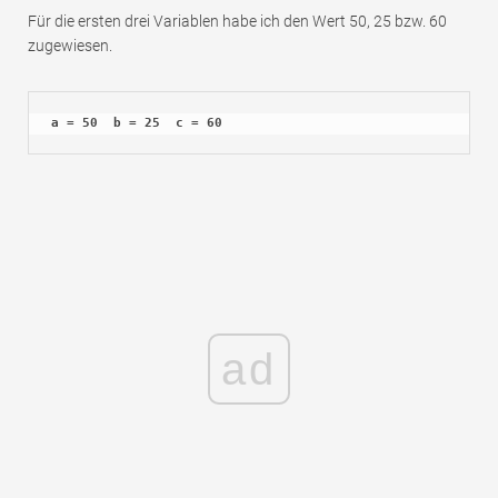
Für die ersten drei Variablen habe ich den Wert 50, 25 bzw. 60
zugewiesen.
a = 50  b = 25  c = 60
ad