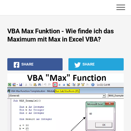
Skip
to
content
Haupt
VBA Max Funktion - Wie finde ich das
Buchhaltungs-Tutorials
Maximum mit Max in Excel VBA?
Asset Management-Tutorials
SHARE
SHARE
Excel, VBA & Power BI
Investment Banking Tutorials
Top Bücher
Finanzkarriere-Leitfäden
Ressourcen für die Finanzzertifizierung