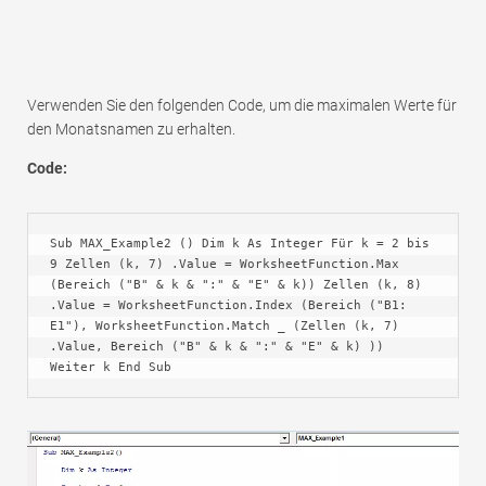
Verwenden Sie den folgenden Code, um die maximalen Werte für
den Monatsnamen zu erhalten.
Code:
Sub MAX_Example2 () Dim k As Integer Für k = 2 bis 
9 Zellen (k, 7) .Value = WorksheetFunction.Max 
(Bereich ("B" & k & ":" & "E" & k)) Zellen (k, 8) 
.Value = WorksheetFunction.Index (Bereich ("B1: 
E1"), WorksheetFunction.Match _ (Zellen (k, 7) 
.Value, Bereich ("B" & k & ":" & "E" & k) )) 
Weiter k End Sub