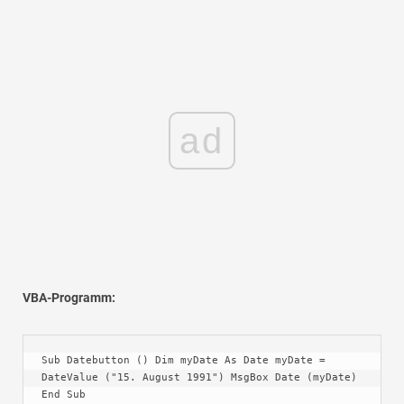
ad
VBA-Programm:
Sub Datebutton () Dim myDate As Date myDate = 
DateValue ("15. August 1991") MsgBox Date (myDate) 
End Sub