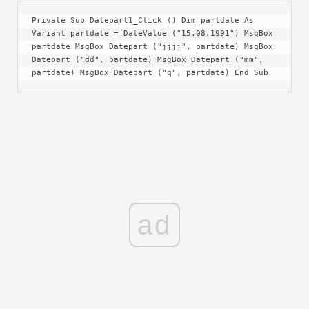
Private Sub Datepart1_Click () Dim partdate As 
Variant partdate = DateValue ("15.08.1991") MsgBox 
partdate MsgBox Datepart ("jjjj", partdate) MsgBox 
Datepart ("dd", partdate) MsgBox Datepart ("mm", 
partdate) MsgBox Datepart ("q", partdate) End Sub
ad