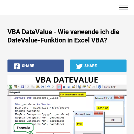
Skip
to
content
Haupt
VBA DateValue - Wie verwende ich die
Buchhaltungs-Tutorials
DateValue-Funktion in Excel VBA?
Asset Management-Tutorials
SHARE
SHARE
Excel, VBA & Power BI
Investment Banking Tutorials
Top Bücher
Finanzkarriere-Leitfäden
Ressourcen für die Finanzzertifizierung