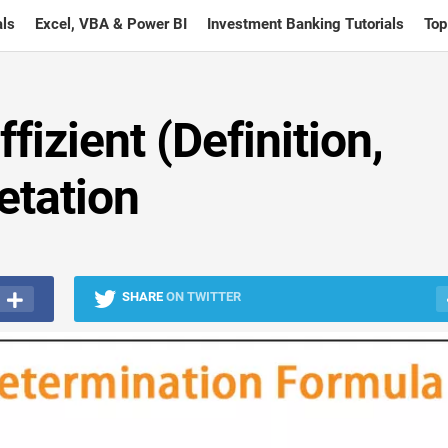
ls
Excel, VBA & Power BI
Investment Banking Tutorials
Top
zient (Definition,
retation
SHARE
ON TWITTER