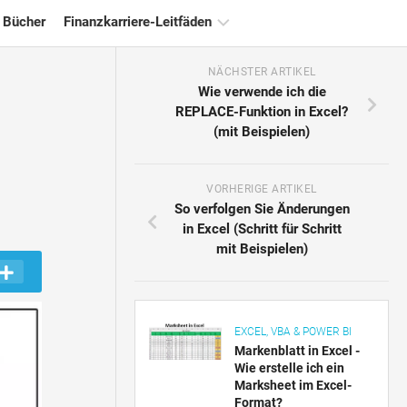
 Bücher
Finanzkarriere-Leitfäden
NÄCHSTER ARTIKEL
Ressourcen
Wie verwende ich die
für
REPLACE-Funktion in Excel?
die
(mit Beispielen)
Finanzzertifizierung
Tutorials
zur
VORHERIGE ARTIKEL
Finanzmodellierung
So verfolgen Sie Änderungen
in Excel (Schritt für Schritt
Vollständige
mit Beispielen)
Form
Risikomanagement-
Tutorials
EXCEL, VBA & POWER BI
Markenblatt in Excel -
Wie erstelle ich ein
Marksheet im Excel-
Format?