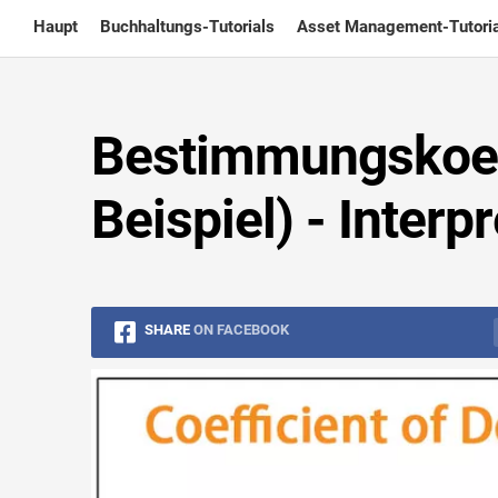
Skip
Haupt
Buchhaltungs-Tutorials
Asset Management-Tutoria
to
content
Bestimmungskoeffi
Beispiel) - Interp
SHARE
ON FACEBOOK