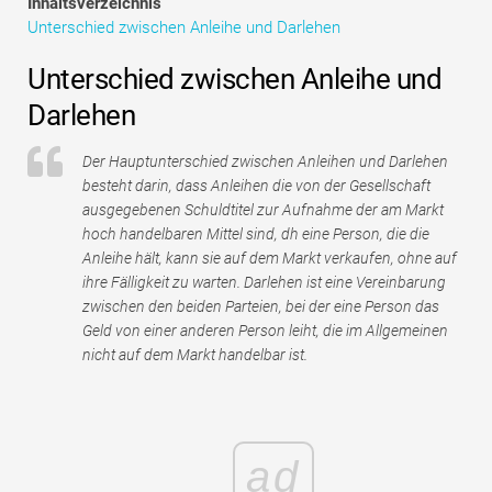
Inhaltsverzeichnis
Tutorials zur Finanzmodellierung
Unterschied zwischen Anleihe und Darlehen
Vollständige Form
Unterschied zwischen Anleihe und
Darlehen
Risikomanagement-Tutorials
Der Hauptunterschied zwischen Anleihen und Darlehen
besteht darin, dass Anleihen die von der Gesellschaft
ausgegebenen Schuldtitel zur Aufnahme der am Markt
hoch handelbaren Mittel sind, dh eine Person, die die
Anleihe hält, kann sie auf dem Markt verkaufen, ohne auf
ihre Fälligkeit zu warten. Darlehen ist eine Vereinbarung
zwischen den beiden Parteien, bei der eine Person das
Geld von einer anderen Person leiht, die im Allgemeinen
nicht auf dem Markt handelbar ist.
ad