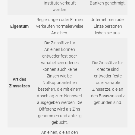
Institute verkauft
Banken genehmigt.
werden.
Regierungen oder Firmen
Unternehmen oder
Eigentum
verkaufen normalerweise
Einzelpersonen
Anleihen.
leihen sie aus.
Die Zinssätze für
Anleihen können
entweder fest oder
variabel sein oder es
Die Zinssätze für
können auch keine
Kredite sind
Zinsen wie bei
entweder feste
Art des
Nullkuponanleihen
oder variable
Zinssatzes
bestehen, die mit einem
Zinssätze, die an
Abschlag zum Nennwert
den Basiszinssatz
ausgegeben werden. Die
gebunden sind.
Differenz wird als Zins
genommen und anteilig
gebucht.
Anleihen, die an den