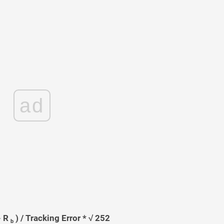
ad
- R
) / Tracking Error * √ 252
b