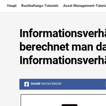
Skip
Haupt
Buchhaltungs-Tutorials
Asset Management-Tutoria
to
content
Informationsverhä
berechnet man d
Informationsverhä
SHARE
ON FACEBOOK