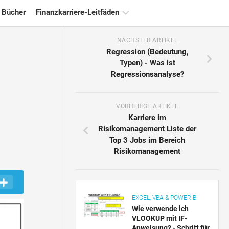
 Bücher
Finanzkarriere-Leitfäden
NÄCHSTER ARTIKEL
Ressourcen
Regression (Bedeutung,
für
Typen) - Was ist
die
Regressionsanalyse?
Finanzzertifizierung
Tutorials
zur
VORHERIGE ARTIKEL
Finanzmodellierung
Karriere im
Risikomanagement Liste der
Vollständige
Top 3 Jobs im Bereich
Form
Risikomanagement
Risikomanagement-
Tutorials
EXCEL, VBA & POWER BI
Wie verwende ich
VLOOKUP mit IF-
Anweisung? - Schritt für