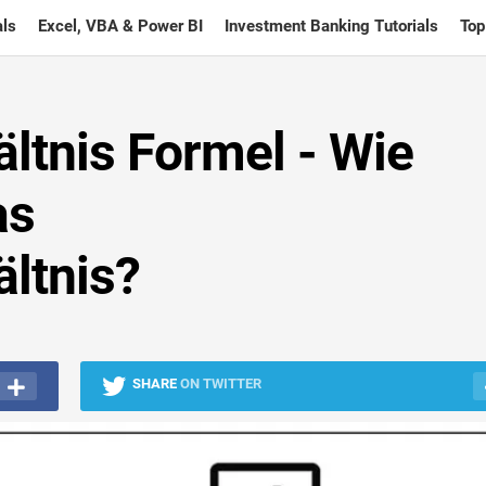
ls
Excel, VBA & Power BI
Investment Banking Tutorials
Top
ltnis Formel - Wie
as
ltnis?
SHARE
ON TWITTER