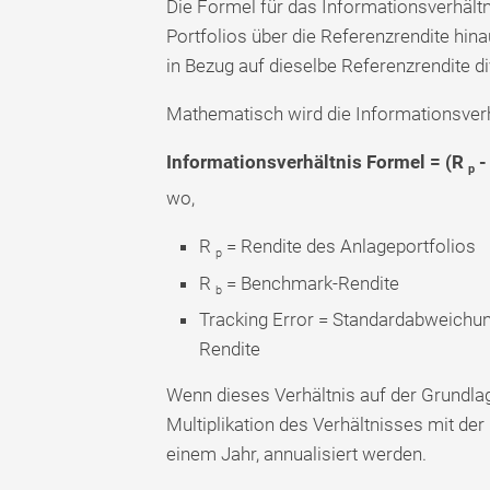
Die Formel für das Informationsverhältn
Portfolios über die Referenzrendite hi
in Bezug auf dieselbe Referenzrendite div
Mathematisch wird die Informationsverhä
Informationsverhältnis Formel = (R
-
p
wo,
R
= Rendite des Anlageportfolios
p
R
= Benchmark-Rendite
b
Tracking Error = Standardabweichun
Rendite
Wenn dieses Verhältnis auf der Grundlag
Multiplikation des Verhältnisses mit de
einem Jahr, annualisiert werden.