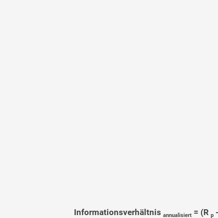
Informationsverhältnis
= (R
annualisiert
p