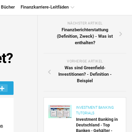
 Bücher
Finanzkarriere-Leitfäden
NÄCHSTER ARTIKEL
Ressourcen
Finanzberichterstattung
für
(Definition, Zweck) - Was ist
die
enthalten?
Finanzzertifizierung
et?
Tutorials
zur
VORHERIGE ARTIKEL
Finanzmodellierung
Was sind Greenfield-
Investitionen? - Definition -
Vollständige
Beispiel
Form
Risikomanagement-
Tutorials
INVESTMENT BANKING
TUTORIALS
Investment Banking in
Deutschland - Top
Banken - Gehälter -