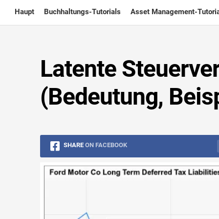
Skip
Haupt
Buchhaltungs-Tutorials
Asset Management-Tutoria
to
content
Latente Steuerver
(Bedeutung, Beisp
SHARE
ON FACEBOOK