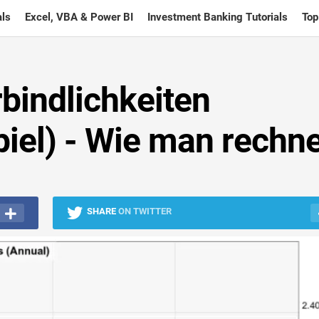
ls
Excel, VBA & Power BI
Investment Banking Tutorials
Top
bindlichkeiten
iel) - Wie man rechn
SHARE
ON TWITTER