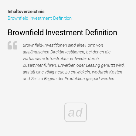
Tutorials zur Finanzmodellierung
Inhaltsverzeichnis
Brownfield Investment Definition
Vollständige Form
Brownfield Investment Definition
Risikomanagement-Tutorials
Brownfield-Investitionen sind eine Form von
ausländischen Direktinvestitionen, bei denen die
vorhandene Infrastruktur entweder durch
Zusammenführen, Erwerben oder Leasing genutzt wird,
anstatt eine völlig neue zu entwickeln, wodurch Kosten
und Zeit zu Beginn der Produktion gespart werden.
ad