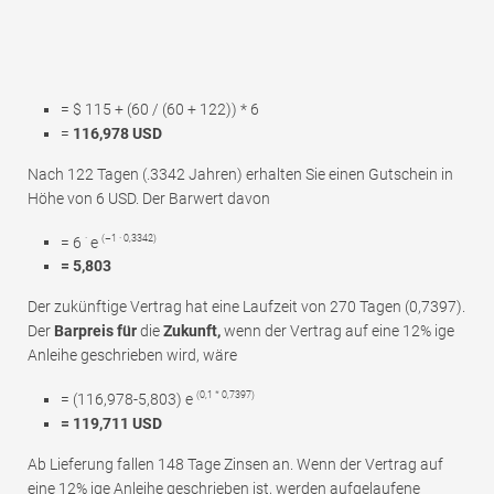
= $ 115 + (60 / (60 + 122)) * 6
=
116,978 USD
Nach 122 Tagen (.3342 Jahren) erhalten Sie einen Gutschein in
Höhe von 6 USD. Der Barwert davon
·
(–1 · 0,3342)
= 6
e
= 5,803
Der zukünftige Vertrag hat eine Laufzeit von 270 Tagen (0,7397).
Der
Barpreis für
die
Zukunft,
wenn der Vertrag auf eine 12% ige
Anleihe geschrieben wird, wäre
(0,1 * 0,7397)
= (116,978-5,803) e
= 119,711 USD
Ab Lieferung fallen 148 Tage Zinsen an. Wenn der Vertrag auf
eine 12% ige Anleihe geschrieben ist, werden aufgelaufene