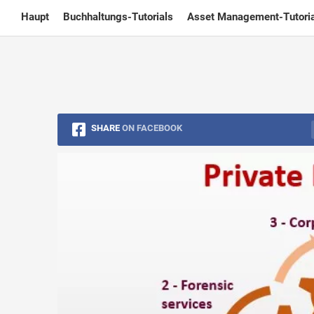
Skip
Haupt
Buchhaltungs-Tutorials
Asset Management-Tutoria
to
content
SHARE
ON FACEBOOK