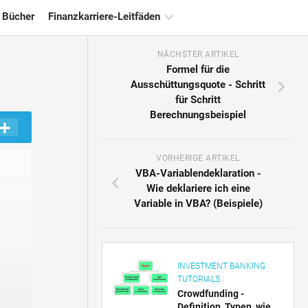
 Bücher
Finanzkarriere-Leitfäden
NÄCHSTER ARTIKEL
Ressourcen
Formel für die
für
Ausschüttungsquote - Schritt
die
für Schritt
Finanzzertifizierung
Berechnungsbeispiel
Tutorials
zur
Finanzmodellierung
VORHERIGE ARTIKEL
VBA-Variablendeklaration -
Vollständige
Wie deklariere ich eine
Form
Variable in VBA? (Beispiele)
Risikomanagement-
Tutorials
INVESTMENT BANKING
TUTORIALS
Crowdfunding -
Definition, Typen, wie