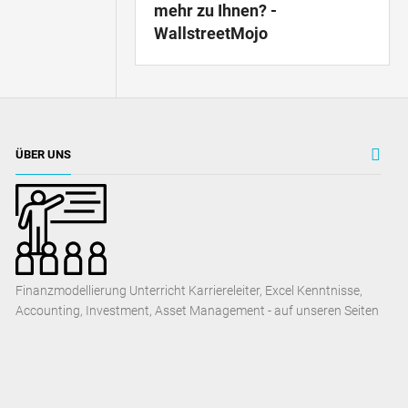
mehr zu Ihnen? -
WallstreetMojo
ÜBER UNS
Finanzmodellierung Unterricht Karriereleiter, Excel Kenntnisse,
Accounting, Investment, Asset Management - auf unseren Seiten